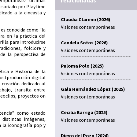
relacionadas
temporáneas- últimas
misariado por Playtime
icado a la cineasta y
Claudia Claremi (2026)
Visiones contemporáneas
, es conocida como “la
bra en la práctica del
rilla para introducirse
Candela Sotos (2026)
adiciones, folclore y
Visiones contemporáneas
de la perspectiva de
Paloma Polo (2025)
tica e Historia de la
Visiones contemporáneas
ostproducción digital
 creación dedicado al
Gala Hernández López (2025)
abajo, transita entre
deoclips, proyectos on
Visiones contemporáneas
Cecilia Barriga (2025)
stencia” como estado
 distintas imágenes,
Visiones contemporáneas
n la iconografía pop y
Diego del Pozo (2024)