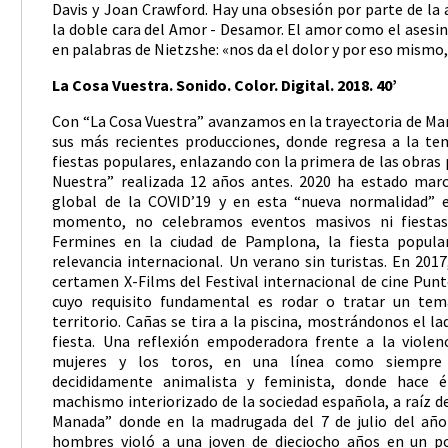
Davis y Joan Crawford. Hay una obsesión por parte de la 
la doble cara del Amor - Desamor. El amor como el asesi
en palabras de Nietzshe: «nos da el dolor y por eso mismo, 
La Cosa Vuestra. Sonido. Color. Digital. 2018. 40’
Con “La Cosa Vuestra” avanzamos en la trayectoria de Ma
sus más recientes producciones, donde regresa a la tem
fiestas populares, enlazando con la primera de las obras
Nuestra” realizada 12 años antes. 2020 ha estado mar
global de la COVID’19 y en esta “nueva normalidad” e
momento, no celebramos eventos masivos ni fiestas
Fermines en la ciudad de Pamplona, la fiesta popul
relevancia internacional. Un verano sin turistas. En 201
certamen X-Films del Festival internacional de cine Punt
cuyo requisito fundamental es rodar o tratar un tem
territorio. Cañas se tira a la piscina, mostrándonos el la
fiesta. Una reflexión empoderadora frente a la violenc
mujeres y los toros, en una línea como siempre 
decididamente animalista y feminista, donde hace én
machismo interiorizado de la sociedad española, a raíz del
Manada” donde en la madrugada del 7 de julio del año
hombres violó a una joven de dieciocho años en un po