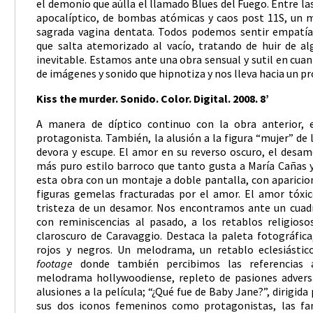
el demonio que aúlla el llamado Blues del Fuego. Entre la
apocalíptico, de bombas atómicas y caos post 11S, un m
sagrada vagina dentata. Todos podemos sentir empatía
que salta atemorizado al vacío, tratando de huir de alg
inevitable. Estamos ante una obra sensual y sutil en cuant
de imágenes y sonido que hipnotiza y nos lleva hacia un p
Kiss the murder. Sonido. Color. Digital. 2008. 8’
A manera de díptico continuo con la obra anterior, 
protagonista. También, la alusión a la figura “mujer” de 
devora y escupe. El amor en su reverso oscuro, el desam
más puro estilo barroco que tanto gusta a María Cañas 
esta obra con un montaje a doble pantalla, con aparicio
figuras gemelas fracturadas por el amor. El amor tóxic
tristeza de un desamor. Nos encontramos ante un cuadr
con reminiscencias al pasado, a los retablos religioso
claroscuro de Caravaggio. Destaca la paleta fotográfic
rojos y negros. Un melodrama, un retablo eclesiásti
footage
donde también percibimos las referencias a
melodrama hollywoodiense, repleto de pasiones adversa
alusiones a la película; “¿Qué fue de Baby Jane?”, dirigida
sus dos iconos femeninos como protagonistas, las fa