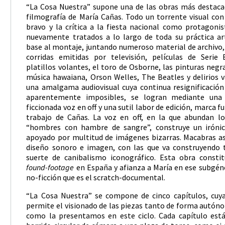
“La Cosa Nuestra” supone una de las obras más destaca
filmografía de María Cañas. Todo un torrente visual con
bravo y la crítica a la fiesta nacional como protagoni
nuevamente tratados a lo largo de toda su práctica art
base al montaje, juntando numeroso material de archivo,
corridas emitidas por televisión, películas de Serie 
platillos volantes, el toro de Osborne, las pinturas negr
música hawaiana, Orson Welles, The Beatles y delirios v
una amalgama audiovisual cuya continua resignificación
aparentemente imposibles, se logran mediante una s
ficcionada voz en off y una sutil labor de edición, marca 
trabajo de Cañas. La voz en off, en la que abundan lo
“hombres con hambre de sangre”, construye un irónic
apoyado por multitud de imágenes bizarras. Macabras as
diseño sonoro e imagen, con las que va construyendo t
suerte de canibalismo iconográfico. Esta obra consti
found-footage
en España y afianza a María en ese subgéne
no-ficción que es el scratch-documental.
“La Cosa Nuestra” se compone de cinco capítulos, cuya
permite el visionado de las piezas tanto de forma autón
como la presentamos en este ciclo. Cada capítulo está