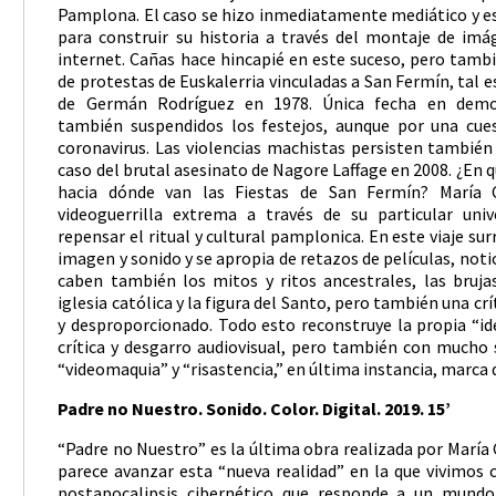
Pamplona. El caso se hizo inmediatamente mediático y esto
para construir su historia a través del montaje de imág
internet. Cañas hace hincapié en este suceso, pero tambi
de protestas de Euskalerria vinculadas a San Fermín, tal e
de Germán Rodríguez en 1978. Única fecha en demo
también suspendidos los festejos, aunque por una cues
coronavirus. Las violencias machistas persisten también
caso del brutal asesinato de Nagore Laffage en 2008. ¿En q
hacia dónde van las Fiestas de San Fermín? María
videoguerrilla extrema a través de su particular univ
repensar el ritual y cultural pamplonica. En este viaje sur
imagen y sonido y se apropia de retazos de películas, notici
caben también los mitos y ritos ancestrales, las bruja
iglesia católica y la figura del Santo, pero también una cr
y desproporcionado. Todo esto reconstruye la propia “id
crítica y desgarro audiovisual, pero también con mucho 
“videomaquia” y “risastencia,” en última instancia, marca d
Padre no Nuestro. Sonido. Color. Digital. 2019. 15’
“Padre no Nuestro” es la última obra realizada por María 
parece avanzar esta “nueva realidad” en la que vivimos 
postapocalipsis cibernético que responde a un mundo