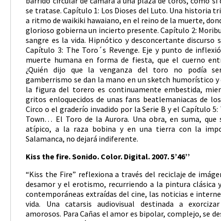
barrido circular de cámara a una plaza de toros, como si d
se tratase. Capítulo 1: Los Dioses del Luto. Una historia t
a ritmo de waikiki hawaiano, en el reino de la muerte, don
glorioso gobierna un incierto presente. Capítulo 2: Moribu
sangre es la vida. Hipnótico y desconcertante discurso 
Capítulo 3: The Toro´s Revenge. Eje y punto de inflexió
muerte humana en forma de fiesta, que el cuerno entr
¿Quién dijo que la venganza del toro no podía ser 
gamberrismo se dan la mano en un sketch humorístico y
la figura del torero es continuamente embestida, mie
gritos enloquecidos de unas fans beatlemaniacas de los 
Circo o el graderío invadido por la Serie B y el Capítulo 5
Town… El Toro de la Aurora. Una obra, en suma, que
atípico, a la raza bobina y en una tierra con la imp
Salamanca, no dejará indiferente.
Kiss the fire. Sonido. Color. Digital. 2007. 5’46’’
“Kiss the Fire” reflexiona a través del reciclaje de imáge
desamor y el erotismo, recurriendo a la pintura clásica
contemporáneas extraídas del cine, las noticias e internet
vida. Una catarsis audiovisual destinada a exorciz
amorosos. Para Cañas el amor es bipolar, complejo, se d