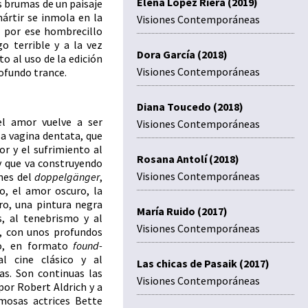
Elena López Riera (2019)
s brumas de un paisaje
ártir se inmola en la
Visiones Contemporáneas
 por ese hombrecillo
o terrible y a la vez
Dora García (2018)
o al uso de la edición
Visiones Contemporáneas
rofundo trance.
Diana Toucedo (2018)
el amor vuelve a ser
Visiones Contemporáneas
la vagina dentata, que
or y el sufrimiento al
Rosana Antolí (2018)
y que va construyendo
Visiones Contemporáneas
nes del
doppelgänger
,
o, el amor oscuro, la
o, una pintura negra
María Ruido (2017)
s, al tenebrismo y al
Visiones Contemporáneas
a, con unos profundos
co, en formato
found-
l cine clásico y al
Las chicas de Pasaik (2017)
s. Son continuas las
Visiones Contemporáneas
 por Robert Aldrich y a
mosas actrices Bette