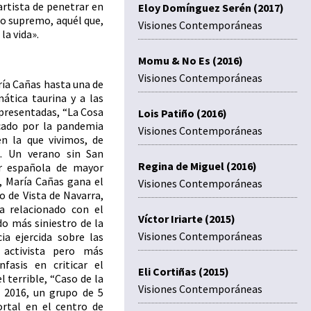
artista de penetrar en
Eloy Domínguez Serén (2017)
no supremo, aquél que,
Visiones Contemporáneas
la vida».
Momu & No Es (2016)
Visiones Contemporáneas
ría Cañas hasta una de
ática taurina y a las
 presentadas, “La Cosa
Lois Patiño (2016)
cado por la pandemia
Visiones Contemporáneas
n la que vivimos, de
. Un verano sin San
Regina de Miguel (2016)
ar española de mayor
7, María Cañas gana el
Visiones Contemporáneas
o de Vista de Navarra,
a relacionado con el
Víctor Iriarte (2015)
do más siniestro de la
Visiones Contemporáneas
ia ejercida sobre las
activista pero más
fasis en criticar el
Eli Cortiñas (2015)
 terrible, “Caso de la
Visiones Contemporáneas
 2016, un grupo de 5
rtal en el centro de