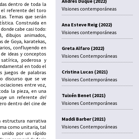
Andrés Duque (2022)
das dentro de toda la
Visiones contemporáneas
 el referente del toro
stas. Temas que serán
ística. Construida en
Ana Esteve Reig (2022)
 donde cabe casi todo:
Visiones contemporáneas
B, dibujos animados,
as de Goya, karatekas,
arios, confluyendo en
Greta Alfaro (2022)
 de ideas y conceptos
Visiones Contemporáneas
atírica, poderosa y
fundamental en todo el
Cristina Lucas (2021)
s juegos de palabras
o discurso que se ve
Visiones Contemporáneas
ociaciones entre voz,
oda la pieza, en una
Tuixén Benet (2021)
tuye un referente
del
Visiones Contemporáneas
ro dentro del cine de
Maddi Barber (2021)
 estructura narrativa
Visiones Contemporáneas
oma como unitaria, tal
 unido por un rápido