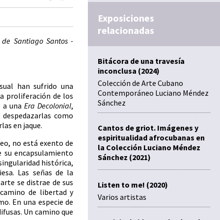
Exposiciones
relacionadas
 de Santiago Santos -
Bitácora de una travesía
inconclusa (2024)
Colección de Arte Cubano
isual han sufrido una
Contemporáneo Luciano Méndez
a proliferación de los
Sánchez
n a una
Era Decolonial
,
ra despedazarlas como
las en jaque.
Cantos de griot. Imágenes y
espiritualidad afrocubanas en
eo, no está exento de
la Colección Luciano Méndez
de su encapsulamiento
Sánchez (2021)
singularidad histórica,
esa. Las señas de la
arte se distrae de sus
Listen to me! (2020)
 camino de libertad y
Varios artistas
smo. En una especie de
difusas. Un camino que