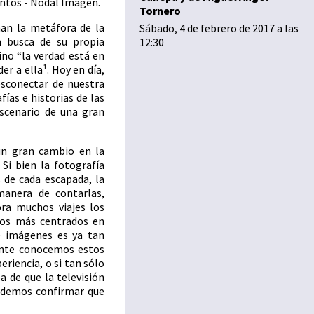
antos - Nodal Imagen.
Tornero
an la metáfora de la
Sábado, 4 de febrero de 2017 a las
n busca de su propia
12:30
ino “la verdad está en
r a ella¹. Hoy en día,
desconectar de nuestra
ías e historias de las
escenario de una gran
un gran cambio en la
 Si bien la fotografía
 de cada escapada, la
manera de contarlas,
ora muchos viajes los
os más centrados en
e imágenes es ya tan
ente conocemos estos
eriencia, o si tan sólo
a de que la televisión
podemos confirmar que