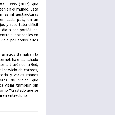
IEC 60086
(2017), que
sten en el mundo. Esta
n las infraestructuras
 en cada país, en un
s y resultaba difícil
 día a ser portátiles.
entre sí por cables en
 viaja por todos ellos
s griegos llamaban la
nternet ha ensanchado
s, a través de la Red,
l servicio de correos,
storia y varias manos
as de viajar, que
s viajar también sin
 como “traslado que se
uí en entredicho.