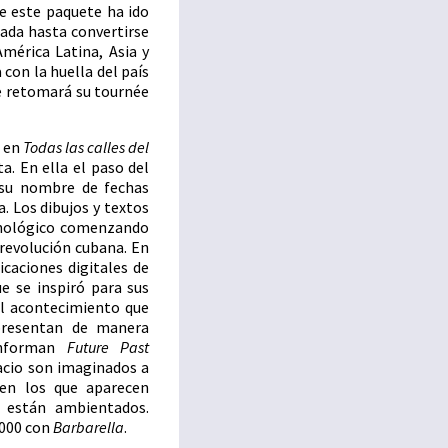
e este paquete ha ido
ada hasta convertirse
mérica Latina, Asia y
con la huella del país
e retomará su tournée
s en
Todas las calles del
ta. En ella el paso del
 su nombre de fechas
. Los dibujos y textos
onológico comenzando
a revolución cubana. En
icaciones digitales de
 se inspiró para sus
del acontecimiento que
presentan de manera
onforman
Future Past
pacio son imaginados a
 en los que aparecen
 están ambientados.
.000 con
Barbarella
.