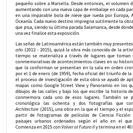
pequeño sobre a Marsella. Desde entonces, el volumen d
aumentando con una nueva capa de embalaje en cada par
en una imparable bola de nieve que rueda por Europa, A
Oceanía. Cada nuevo destino impregna sutilmente la obra 
que pisa, siendo su última parada Salamanca, desde dond
una vez finalice esta exposición.
Las señas de Latinoamérica están también muy presente
año
(2012 - 2015), quizá la obra más conocida de la artis
tiempo se materializa a través de lugares que toman
conmemorativas de acontecimientos claves en su historia
que la conforman se presentan en la sala en orden cr
por el 1 de enero (de 1959), fecha oficial del triunfo de l
el proceso de investigación de esta obra se ayudó de apl
mapas como Google Street View y Panoramio en los que
dibujos de las calles y bajo los que escribe la historia 
conmemora cada uno de esos lugares. También se 
cronológica las ochenta y dos fotografías que c
Architecture
(2015), una obra en la que el tiempo y el es
partir de fotogramas de películas de Ciencia Ficción
paisajes urbanos ordenados según el año en el que
Comienza en 2015 con
Volver al Futuro II
y termina en el 40