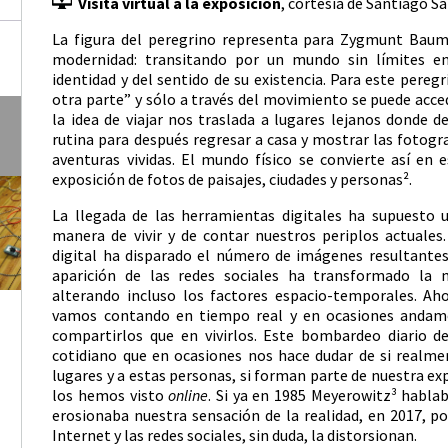
Visita virtual a la exposición
, cortesía de Santiago S
La figura del peregrino representa para Zygmunt Baum
modernidad: transitando por un mundo sin límites e
identidad y del sentido de su existencia. Para este peregr
otra parte” y sólo a través del movimiento se puede accede
la idea de viajar nos traslada a lugares lejanos donde 
rutina para después regresar a casa y mostrar las fotograf
aventuras vividas. El mundo físico se convierte así en 
exposición de fotos de paisajes, ciudades y personas².
La llegada de las herramientas digitales ha supuesto 
manera de vivir y de contar nuestros periplos actuales.
digital ha disparado el número de imágenes resultantes
aparición de las redes sociales ha transformado la 
alterando incluso los factores espacio-temporales. Ah
vamos contando en tiempo real y en ocasiones andam
compartirlos que en vivirlos. Este bombardeo diario d
cotidiano que en ocasiones nos hace dudar de si realm
lugares y a estas personas, si forman parte de nuestra exp
los hemos visto
online
. Si ya en 1985 Meyerowitz³ hablab
erosionaba nuestra sensación de la realidad, en 2017, 
Internet y las redes sociales, sin duda, la distorsionan.