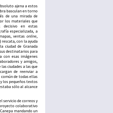
absoluto ajena a estos
 obra basculan en torno
vés de una mirada de
gor los materiales que
 decisivo en estas
afía especializada, a
e mapas, ventas
online
,
) rescata, con la ayuda
la ciudad de Granada
e sus destinatarios para
ea con esas imágenes
laboradores y amigos,
 las ciudades a las que
cargan de reenviar a
o común de todas ellas
 y los pequeños textos
estaba sólo al alcance
l servicio de correos y
 proyecto colaborativo
a Canepa mandando un